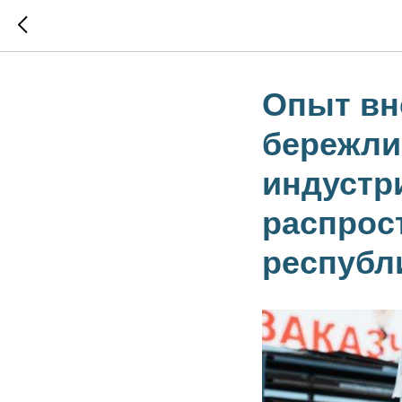
Опыт вн
бережли
индустр
распрос
республ