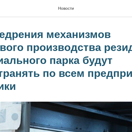
Новости
едрения механизмов
вого производства рези
иального парка будут
транять по всем предпр
ики