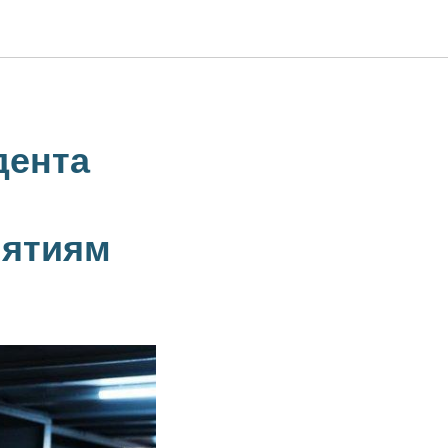
дента
иятиям