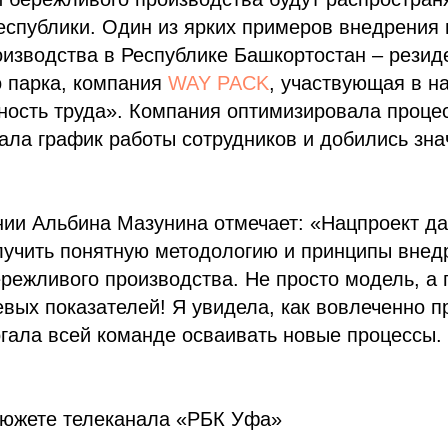
еспублики. Один из ярких примеров внедрения
изводства в Республике Башкортостан – резид
о парка, компания
WAY PACK
, участвующая в н
ность труда». Компания оптимизировала проце
ала график работы сотрудников и добились зн
нии Альбина Мазунина отмечает: «Нацпроект д
лучить понятную методологию и принципы внед
режливого производства. Не просто модель, а
вых показателей! Я увидела, как вовлеченно п
гала всей команде осваивать новые процессы.
сюжете телеканала «РБК Уфа»