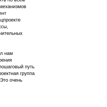
 механизмов
ент
ацпроекте
ссы,
ачительных
ал нам
рения
 пошаговый путь
роектная группа
 Это очень